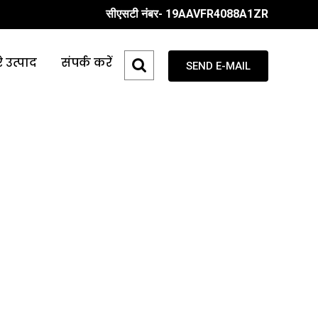
सीएसटी नंबर- 19AAVFR4088A1ZR
े उत्पाद
संपर्क करें
SEND E-MAIL